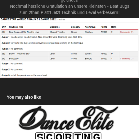
Nochmal herzliche Gratulation an unsere Kleinsten - Beat Bugs
zum 2then Platz! Jetzt Technik und Level verbessern!
You may also like