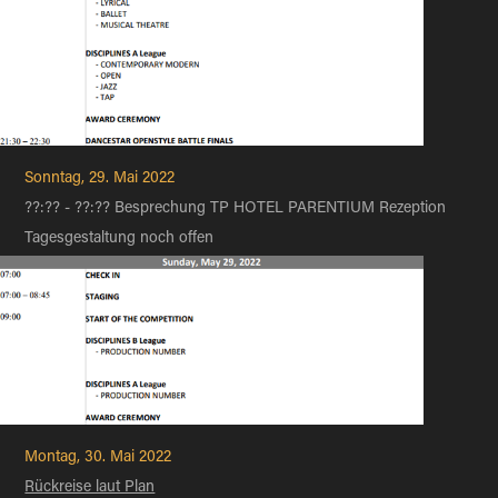
Sonntag, 29. Mai 2022
??:?? - ??:?? Besprechung TP HOTEL PARENTIUM Rezeption
Tagesgestaltung noch offen​​​​​​​
Montag, 30. Mai 2022
Rückreise laut Plan