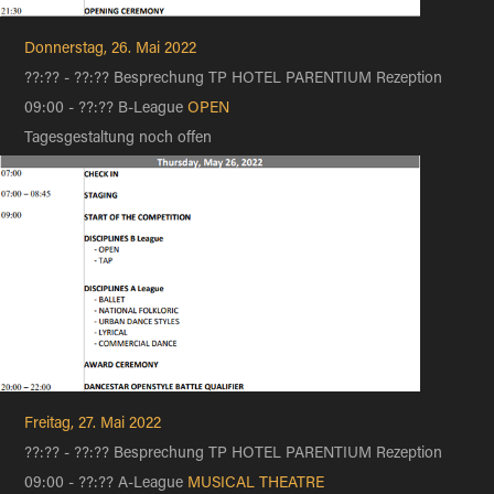
Donnerstag, 26. Mai 2022
??:?? - ??:?? Besprechung TP HOTEL PARENTIUM Rezeption
09:00 - ??:?? B-League
OPEN
Tagesgestaltung noch offen​​​​​​​
Freitag, 27. Mai 2022
??:?? - ??:?? Besprechung TP HOTEL PARENTIUM Rezeption
09:00 - ??:?? A-League
MUSICAL THEATRE